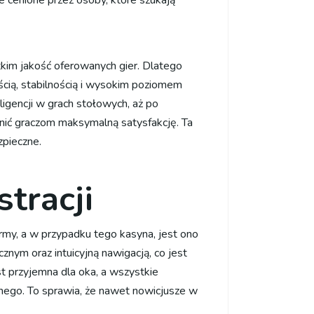
e cenione przez osoby, które szukają
tkim jakość oferowanych gier. Dlatego
ścią, stabilnością i wysokim poziomem
igencji w grach stołowych, aż po
nić graczom maksymalną satysfakcję. Ta
zpieczne.
tracji
rmy, a w przypadku tego kasyna, jest ono
nym oraz intuicyjną nawigacją, co jest
st przyjemna dla oka, a wszystkie
nego. To sprawia, że nawet nowicjusze w