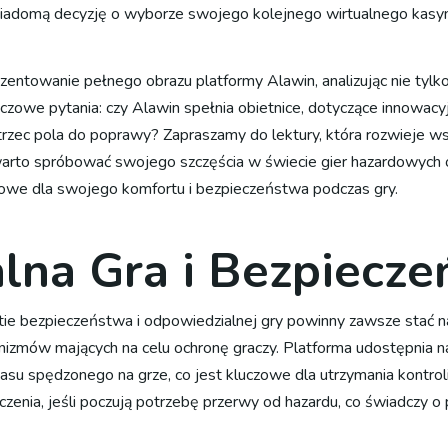
adomą decyzję o wyborze swojego kolejnego wirtualnego kasyn
entowanie pełnego obrazu platformy Alawin, analizując nie tylko j
zowe pytania: czy Alawin spełnia obietnice, dotyczące innowacyj
rzec pola do poprawy? Zapraszamy do lektury, która rozwieje wsz
arto spróbować swojego szczęścia w świecie gier hazardowych on
zowe dla swojego komfortu i bezpieczeństwa podczas gry.
lna Gra i Bezpiecz
ie bezpieczeństwa i odpowiedzialnej gry powinny zawsze stać na
nizmów mających na celu ochronę graczy. Platforma udostępnia n
zasu spędzonego na grze, co jest kluczowe dla utrzymania kontrol
zenia, jeśli poczują potrzebę przerwy od hazardu, co świadczy 