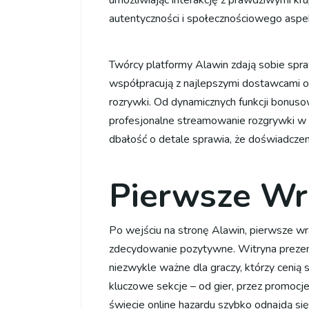
umożliwiając interakcję z prawdziwymi kru
autentyczności i społecznościowego aspek
Twórcy platformy Alawin zdają sobie spra
współpracują z najlepszymi dostawcami op
rozrywki. Od dynamicznych funkcji bonuso
profesjonalne streamowanie rozgrywki w 
dbałość o detale sprawia, że doświadczen
Pierwsze Wra
Po wejściu na stronę Alawin, pierwsze wr
zdecydowanie pozytywne. Witryna prezentu
niezwykle ważne dla graczy, którzy cenią s
kluczowe sekcje – od gier, przez promocj
świecie online hazardu szybko odnajdą się 