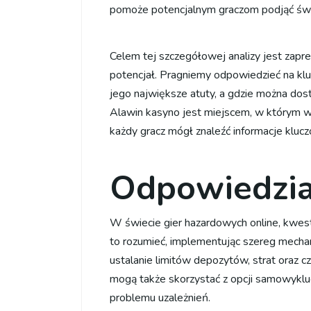
pomoże potencjalnym graczom podjąć świ
Celem tej szczegółowej analizy jest zaprez
potencjał. Pragniemy odpowiedzieć na kluc
jego największe atuty, a gdzie można dost
Alawin kasyno jest miejscem, w którym w
każdy gracz mógł znaleźć informacje kluc
Odpowiedzia
W świecie gier hazardowych online, kwest
to rozumieć, implementując szereg mecha
ustalanie limitów depozytów, strat oraz c
mogą także skorzystać z opcji samowykluc
problemu uzależnień.