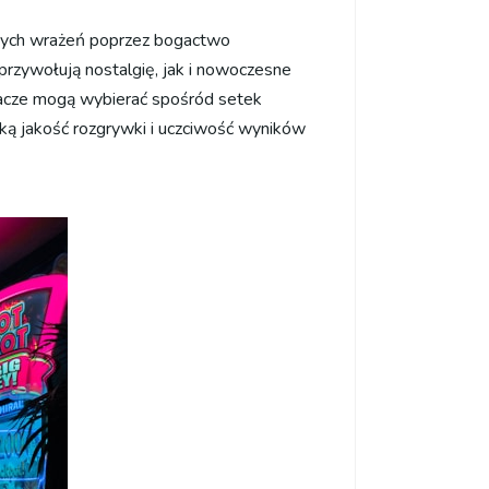
ianych wrażeń poprzez bogactwo
rzywołują nostalgię, jak i nowoczesne
racze mogą wybierać spośród setek
ą jakość rozgrywki i uczciwość wyników