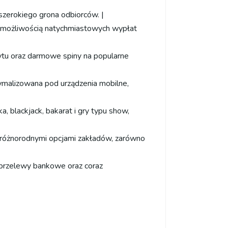
 szerokiego grona odbiorców. |
 z możliwością natychmiastowych wypłat
ytu oraz darmowe spiny na popularne
tymalizowana pod urządzenia mobilne,
 blackjack, bakarat i gry typu show,
i różnorodnymi opcjami zakładów, zarówno
, przelewy bankowe oraz coraz