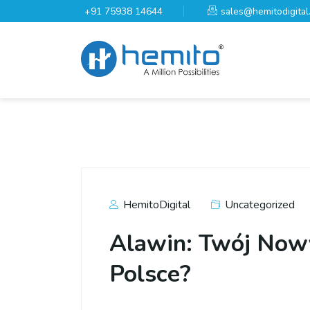
+91 75938 14644
sales@hemitodigital
HemitoDigital
Uncategorized
Alawin: Twój Now
Polsce?