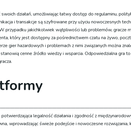
woich działań, umożliwiając łatwy dostęp do regulaminu, polityk
nikacja i transakcje są szyfrowane przy użyciu nowoczesnych tec
 przypadku jakichkolwiek wątpliwości lub problemów, gracze mo
nta, który jest dostępny za pośrednictwem czatu na żywo, poczty
erze gier hazardowych i problemach z nimi związanych można znale
e stanowią cenne źródło wiedzy i wsparcia. Odpowiedzialna gra to
racza.
atformy
———————————————————————————————
a, potwierdzająca legalność działania i zgodność z międzynarodow
dawna, wprowadzając świeże podejście i nowoczesne rozwiązania,